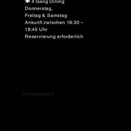
🍽️ 4 Gang Dining
Donnerstag,
Freitag & Samstag
Ankunft zwischen 18:30 –
18:45 Uhr
Reservierung erforderlich
Waldbaden GmbH
Elsenborn, 4750
Steffessgasse 9
Bütgenbach, Belgien
TVA BE0795 514 618