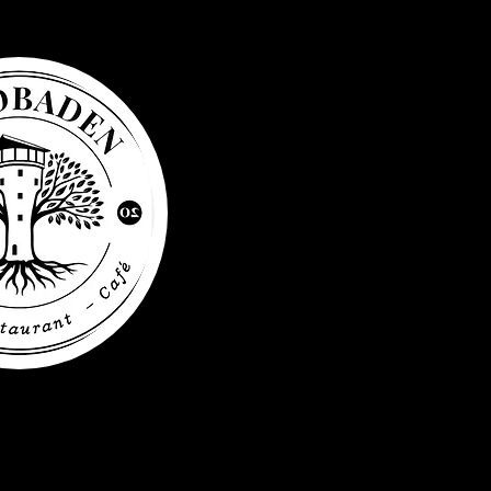
Der Wasse
Gebäude 
und verfü
Personena
Treppen e
Ihnen jed
sprechen 
auch ein 
vorgeseh