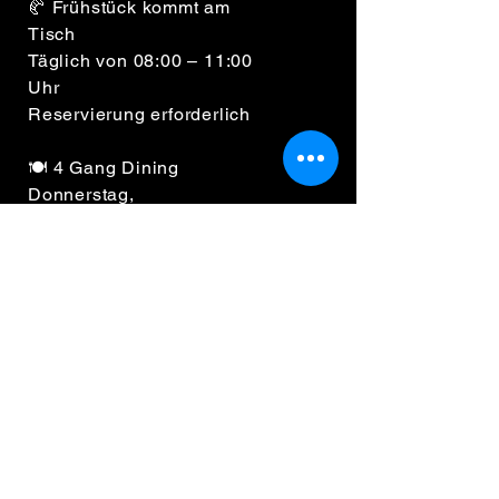
🥐 Frühstück kommt am
Tisch
Täglich von 08:00 – 11:00
Uhr
Reservierung erforderlich
🍽️ 4 Gang Dining
Donnerstag,
Freitag & Samstag
Ankunft zwischen 18:30 –
18:45 Uhr
Reservierung erforderlich
Waldbaden GmbH
Elsenborn, 4750
Steffessgasse 9
Bütgenbach, Belgien
TVA BE0795 514 618