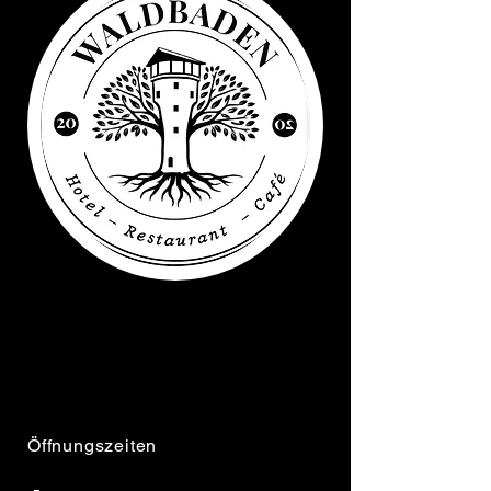
+32 (0) 476 64 02 81
info@wasserturm-hotel.be
Öffnungszeiten