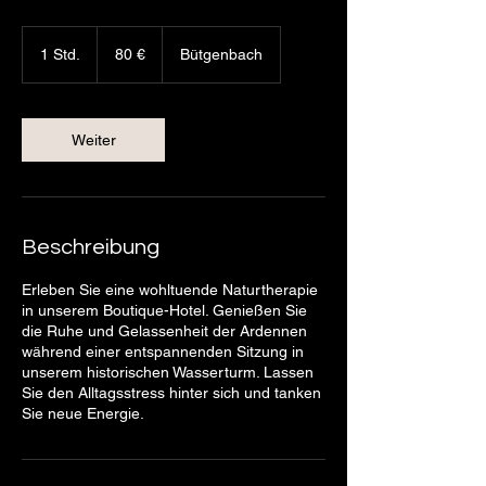
80
Euro
1 Std.
1
80 €
Bütgenbach
S
t
d
Weiter
Beschreibung
Erleben Sie eine wohltuende Naturtherapie
in unserem Boutique-Hotel. Genießen Sie
die Ruhe und Gelassenheit der Ardennen
während einer entspannenden Sitzung in
unserem historischen Wasserturm. Lassen
Sie den Alltagsstress hinter sich und tanken
Sie neue Energie.