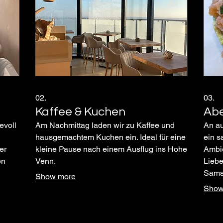
02.
03.
Kaffee & Kuchen
Ab
evoll
Am Nachmittag laden wir zu Kaffee und
An au
hausgemachtem Kuchen ein. Ideal für eine
ein s
er
kleine Pause nach einem Ausflug ins Hohe
Ambie
en
Venn.
Liebe
Sams
Show more
affe
und be
Show
Wein 
ein G
Tee