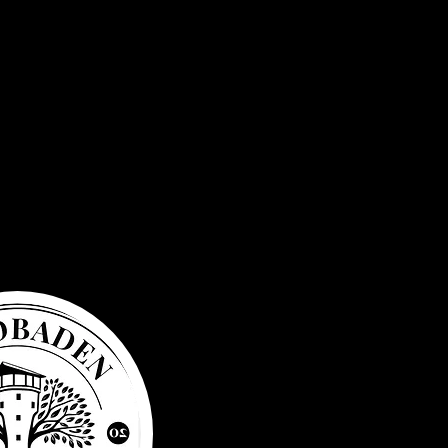
Privacy Po
Accessibil
General t
business
Refund po