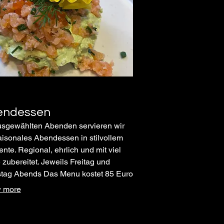
endessen
sgewählten Abenden servieren wir
aisonales Abendessen in stilvollem
nte. Regional, ehrlich und mit viel
 zubereitet. Jeweils Freitag und
tag Abends Das Menu kostet 85 Euro
inhaltet : - einen Aperitif, - ein Glas
 more
( Bio Qualität ) bei der Vorspeise und
las beim Hauptgang - ein Kaffee oder