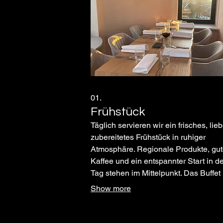
01.
Frühstück
Täglich servieren wir ein frisches, lieb
zubereitetes Frühstück in ruhiger
Atmosphäre. Regionale Produkte, gut
Kaffee und ein entspannter Start in d
Tag stehen im Mittelpunkt. Das Buffet
kostet 25 Euro und beinhaltet einen K
Show more
oder Tee