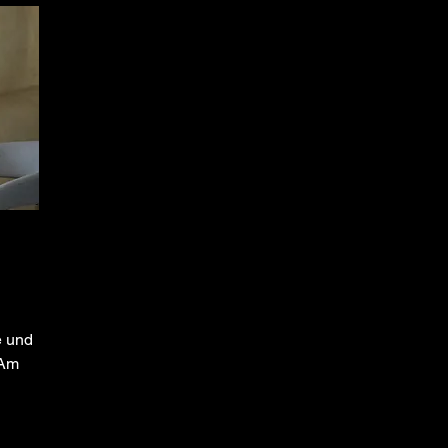
e und
 Am