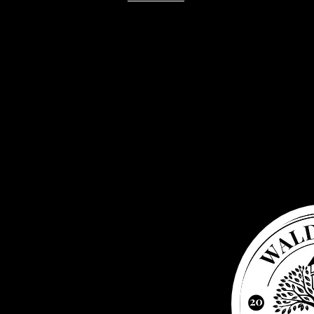
Waldbaden
Water tower
Elsenborn