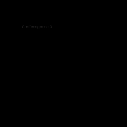
Elsenborn, 4750
Steffessgasse 9
Bütgenbach, Belgium